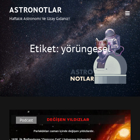
ASTRONOTLAR
Haftalık Astronomi Ve Uzay Gıdanız!
Etiket:
yörüngesel
Cat
Podcast
Links