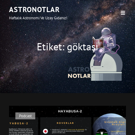
ASTRONOTLAR
Haftalık Astronomi Ve Uzay Gıdanız!
Etiket:
göktaşı
Cat
Podcast
Links