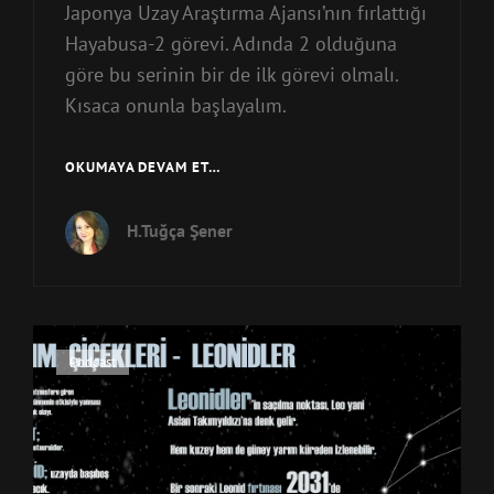
Japonya Uzay Araştırma Ajansı’nın fırlattığı
Hayabusa-2 görevi. Adında 2 olduğuna
göre bu serinin bir de ilk görevi olmalı.
Kısaca onunla başlayalım.
HAYABUSA-
OKUMAYA DEVAM ET…
2
H.Tuğça Şener
Cat
Podcast
Links