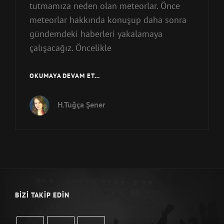
tutmamıza neden olan meteorlar. Önce
meteorlar hakkında konuşup daha sonra
gündemdeki haberleri yakalamaya
çalışacağız. Öncelikle
KASIM
OKUMAYA DEVAM ET…
ÇİÇEKLERİ:
LEONİDLER
H.Tuğça Şener
BIZI TAKIP EDIN